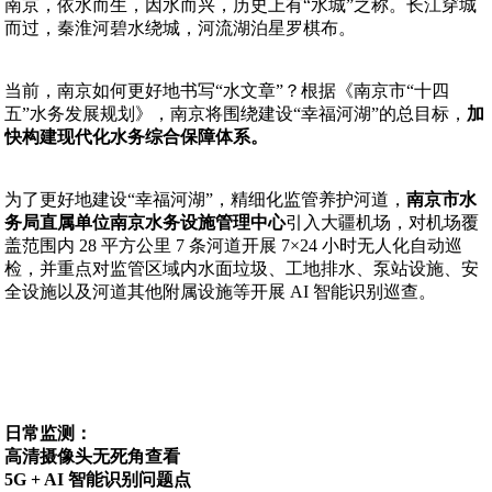
南京，依水而生，因水而兴，历史上有“水城”之称。长江穿城
而过，秦淮河碧水绕城，河流湖泊星罗棋布。
当前，南京如何更好地书写“水文章”？根据《南京市“十四
五”水务发展规划》，南京将围绕建设“幸福河湖”的总目标，
加
快构建现代化水务综合保障体系。
为了更好地建设“幸福河湖”，精细化监管养护河道，
南京市水
务局直属单位南京水务设施管理中心
引入大疆机场，对机场覆
盖范围内 28 平方公里 7 条河道开展 7×24 小时无人化自动巡
检，并重点对监管区域内水面垃圾、工地排水、泵站设施、安
全设施以及河道其他附属设施等开展 AI 智能识别巡查。
日常监测：
高清摄像头无死角查看
5G + AI 智能识别问题点